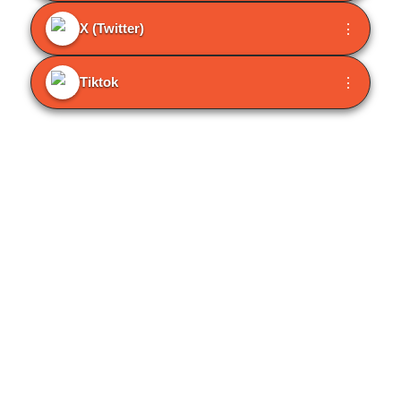
X (Twitter)
⋮
Tiktok
⋮