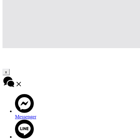
x
Messenger