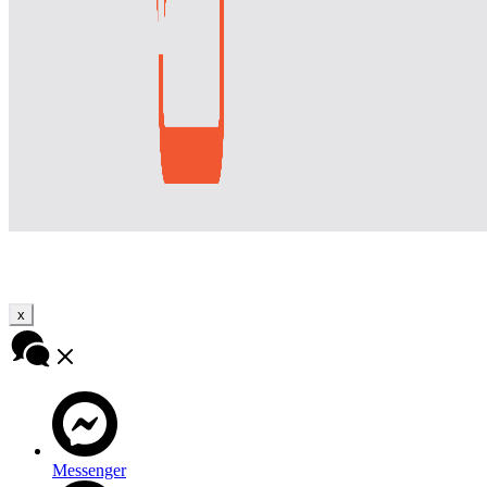
x
Messenger