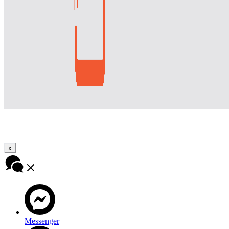
x
Messenger