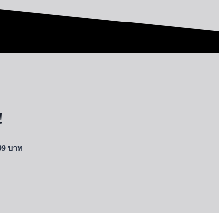
!
399 บาท